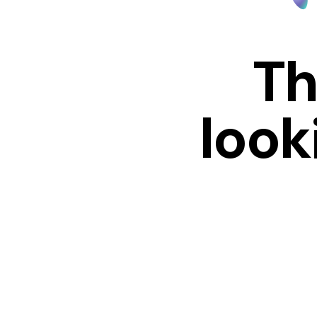
Th
look