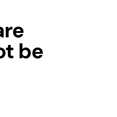
are
ot be