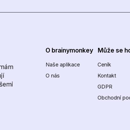
O brainymonkey
Může se ho
Naše aplikace
Ceník
irmám
jí
O nás
Kontakt
všemi
GDPR
Obchodní po