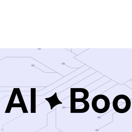
 AI
Boo