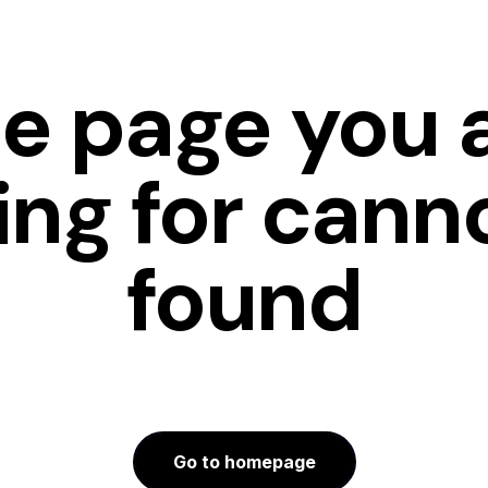
e page you 
ing for cann
found
Go to homepage