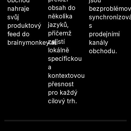
obchod
jsou
obsah do
nahraje
bezproblémo
několika
svůj
synchronizov
jazyků,
produktový
s
přičemž
feed do
prodejními
zajistí
brainymonkey.ai.
kanály
lokálně
obchodu.
specifickou
a
kontextovou
přesnost
pro každý
cílový trh.