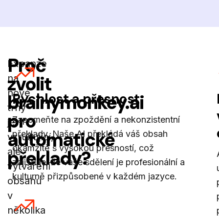
Proč
Expanze
zvolit
na
nové
Rychlost a přesnost
brainymonkey.ai
trhy
pro
Zapomeňte na zpoždění a nekonzistentní
je
automatické
překlady. Naše AI překládá váš obsah
vzrušující,
okamžitě s vysokou přesností, což
ale
překlady?
zajišťuje, že vaše sdělení je profesionální a
vytváření
kulturně přizpůsobené v každém jazyce.
obsahu
v
několika