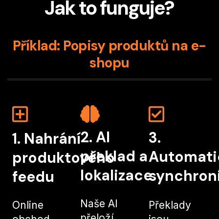
Jak to funguje?
Příklad: Popisy produktů na e-
shopu
2. AI
3.
1. Nahrání
překlad a
Automati
produktového
lokalizace
synchron
feedu
Naše AI
Online
Překlady
přeloží