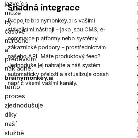
jazycích
Snadná integrace
může
Propojte brainymonkey.ai s vašimi
být
stávajícími nástroji – jako jsou CMS, e-
časově
commerce platformy nebo systémy
náročné
zákaznické podpory – prostřednictvím
a
našeho API. Máte produktový feed?
především
Jednoduše jej nahrajte a náš systém
nákladné.
automaticky přeloží a aktualizuje obsah
brainymonkey.ai
napříč všemi vašimi kanály.
tento
proces
zjednodušuje
díky
naší
službě