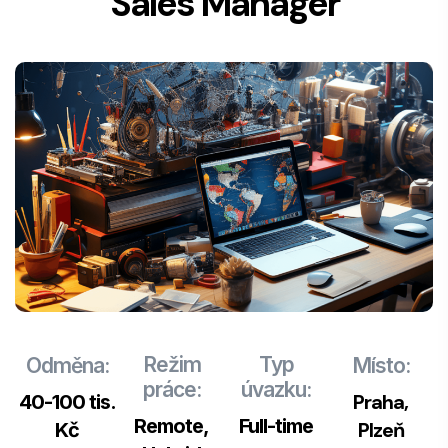
Sales Manager
Režim
Typ
Odměna:
Místo:
práce:
úvazku:
Praha,
40-100 tis.
Remote,
Full-time
Plzeň
Kč